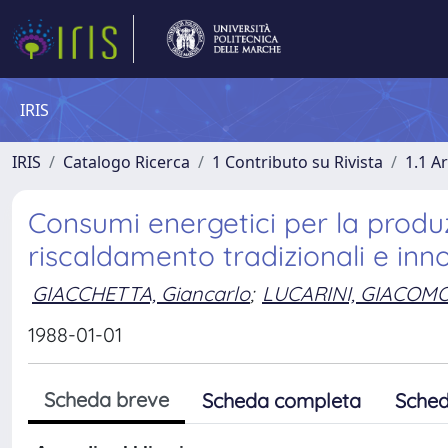
IRIS
IRIS
Catalogo Ricerca
1 Contributo su Rivista
1.1 Ar
Consumi energetici per la produz
riscaldamento tradizionali e inno
GIACCHETTA, Giancarlo
;
LUCARINI, GIACOM
1988-01-01
Scheda breve
Scheda completa
Sched