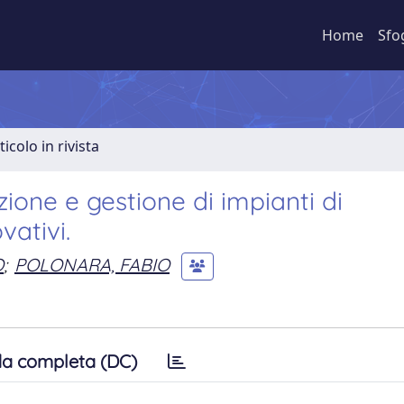
Home
Sfo
ticolo in rivista
ione e gestione di impianti di
vativi.
O
;
POLONARA, FABIO
a completa (DC)