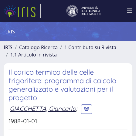
IRIS
IRIS
Catalogo Ricerca
1 Contributo su Rivista
1.1 Articolo in rivista
Il carico termico delle celle
frigorifere: programma di calcolo
generalizzato e valutazioni per il
progetto
GIACCHETTA, Giancarlo
;
1988-01-01