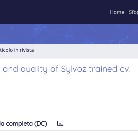
Home
Sfo
ticolo in rivista
 and quality of Sylvoz trained cv.
a completa (DC)