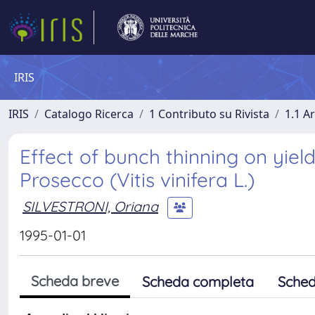
IRIS
IRIS
Catalogo Ricerca
1 Contributo su Rivista
1.1 Ar
Effect of bunch thinning on yield
Prosecco (Vitis vinifera L.)
SILVESTRONI, Oriana
1995-01-01
Scheda breve
Scheda completa
Sched