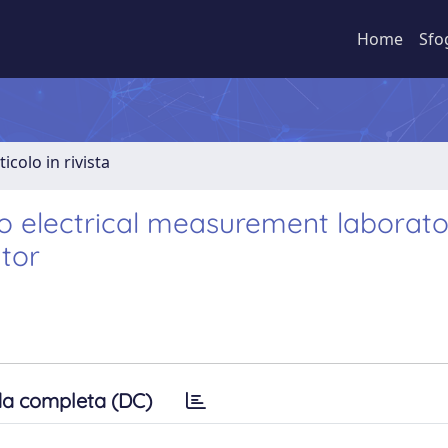
Home
Sfo
ticolo in rivista
to electrical measurement laborat
ator
a completa (DC)