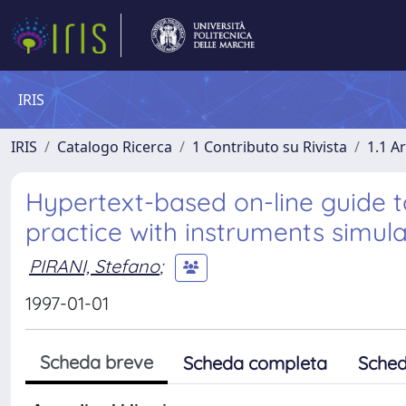
IRIS
IRIS
Catalogo Ricerca
1 Contributo su Rivista
1.1 Ar
Hypertext-based on-line guide 
practice with instruments simul
PIRANI, Stefano
;
1997-01-01
Scheda breve
Scheda completa
Sched