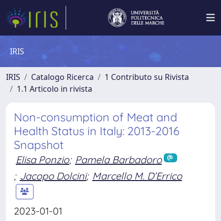
IRIS
IRIS
Catalogo Ricerca
1 Contributo su Rivista
1.1 Articolo in rivista
Non-consumption of Meat and
Health Status in Italy: 2013-2016
Snapshot
Elisa Ponzio
;
Pamela Barbadoro
;
Jacopo Dolcini
;
Marcello M. D’Errico
2023-01-01