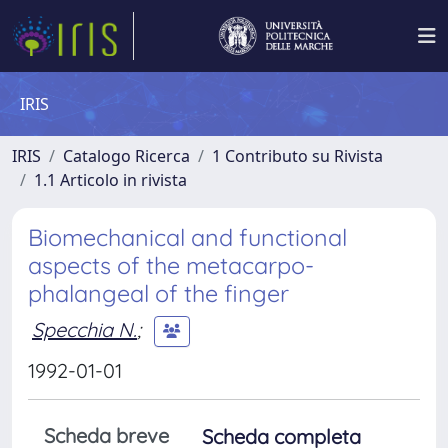
IRIS
IRIS
Catalogo Ricerca
1 Contributo su Rivista
1.1 Articolo in rivista
Biomechanical and functional
aspects of the metacarpo-
phalangeal of the finger
Specchia N.
;
1992-01-01
Scheda breve
Scheda completa