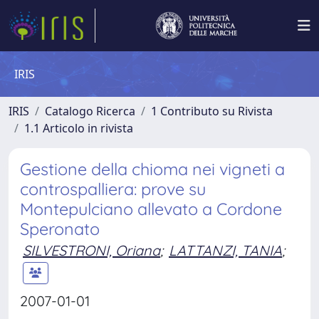
IRIS
IRIS
Catalogo Ricerca
1 Contributo su Rivista
1.1 Articolo in rivista
Gestione della chioma nei vigneti a
controspalliera: prove su
Montepulciano allevato a Cordone
Speronato
SILVESTRONI, Oriana
;
LATTANZI, TANIA
;
2007-01-01