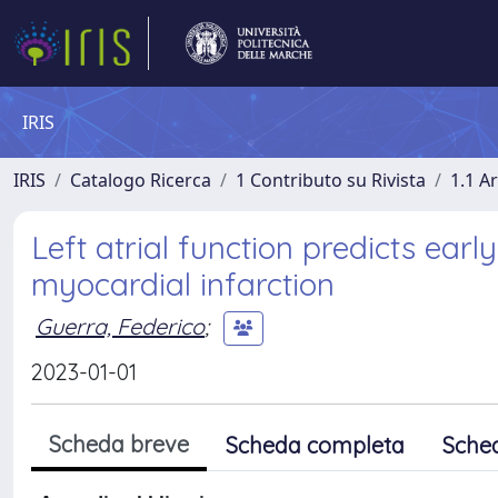
IRIS
IRIS
Catalogo Ricerca
1 Contributo su Rivista
1.1 Ar
Left atrial function predicts ear
myocardial infarction
Guerra, Federico
;
2023-01-01
Scheda breve
Scheda completa
Sche