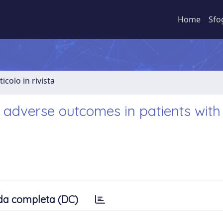
Home
Sfo
ticolo in rivista
ly adverse outcomes in patients with
da completa (DC)