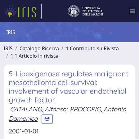
IRIS
IRIS
Catalogo Ricerca
1 Contributo su Rivista
1.1 Articolo in rivista
5-Lipoxigenase regulates malignant
mesothelioma cell survival:
involvement of vascular endothelial
growth factor.
CATALANO, Alfonso
;
PROCOPIO, Antonio
Domenico
2001-01-01