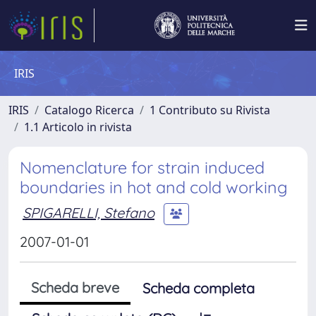
IRIS
IRIS
Catalogo Ricerca
1 Contributo su Rivista
1.1 Articolo in rivista
Nomenclature for strain induced
boundaries in hot and cold working
SPIGARELLI, Stefano
2007-01-01
Scheda breve
Scheda completa