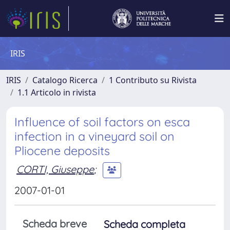
IRIS
IRIS
Catalogo Ricerca
1 Contributo su Rivista
1.1 Articolo in rivista
Influence of soil factors on esca
infection in a vineyard soil on
Pliocene deposits
CORTI, Giuseppe
;
2007-01-01
Scheda breve
Scheda completa