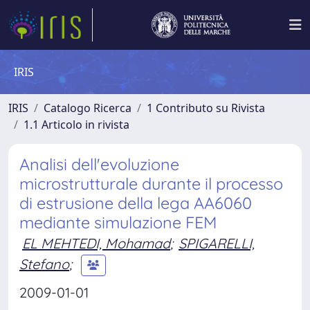
IRIS
IRIS
Catalogo Ricerca
1 Contributo su Rivista
1.1 Articolo in rivista
Analisi dell'evoluzione
microstrutturale durante il processo
di estrusione della lega AA6060
mediante simulazione FEM
EL MEHTEDI, Mohamad
;
SPIGARELLI,
Stefano
;
2009-01-01