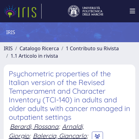
IRIS
IRIS
Catalogo Ricerca
1 Contributo su Rivista
1.1 Articolo in rivista
Psychometric properties of the
Italian version of the Revised
Temperament and Character
Inventory (TCI-140) in adults and
older adults with cancer managed in
outpatient settings
Berardi, Rossana
;
Arnaldi,
Giorgio
;
Balercia, Giancarlo
;