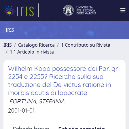
IRIS
IRIS
Catalogo Ricerca
1 Contributo su Rivista
1.1 Articolo in rivista
Wilhelm Kopp possessore dei Par. gr.
2254 e 2255? Ricerche sulla sua
traduzione del De victus ratione in
morbis acutis di Ippocrate
FORTUNA, STEFANIA
2001-01-01