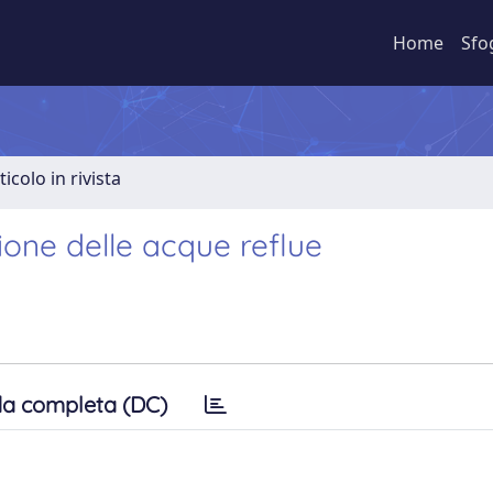
Home
Sfo
ticolo in rivista
ione delle acque reflue
a completa (DC)