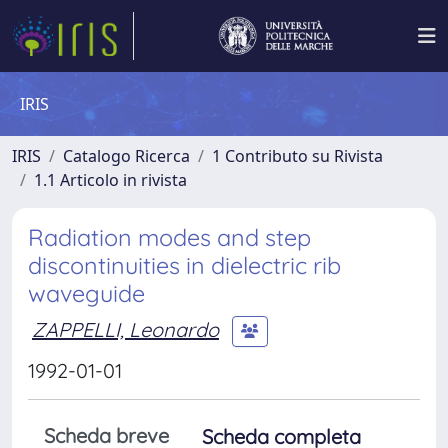
IRIS
IRIS
Catalogo Ricerca
1 Contributo su Rivista
1.1 Articolo in rivista
Radiation modes and step
discontinuities in dielectric rib
waveguide
ZAPPELLI, Leonardo
1992-01-01
Scheda breve
Scheda completa