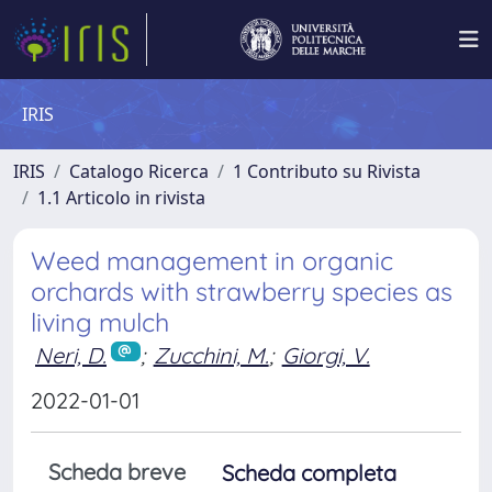
IRIS
IRIS
Catalogo Ricerca
1 Contributo su Rivista
1.1 Articolo in rivista
Weed management in organic
orchards with strawberry species as
living mulch
Neri, D.
;
Zucchini, M.
;
Giorgi, V.
2022-01-01
Scheda breve
Scheda completa