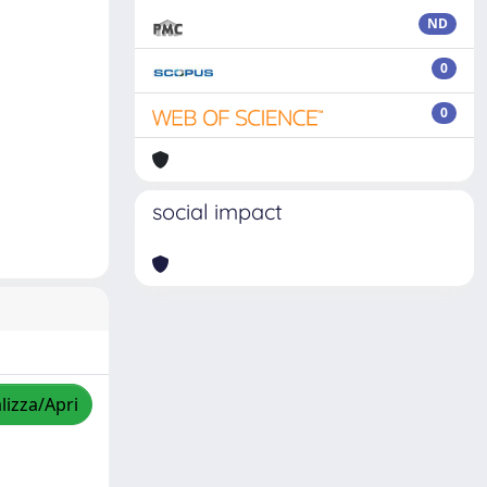
ND
0
0
social impact
lizza/Apri