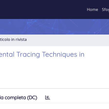
Home
Sfo
ticolo in rivista
ental Tracing Techniques in
a completa (DC)