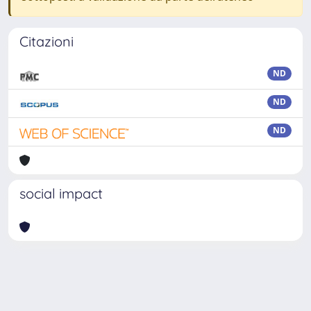
Citazioni
ND
ND
ND
social impact
Powered by
IRIS
-
about IRIS
-