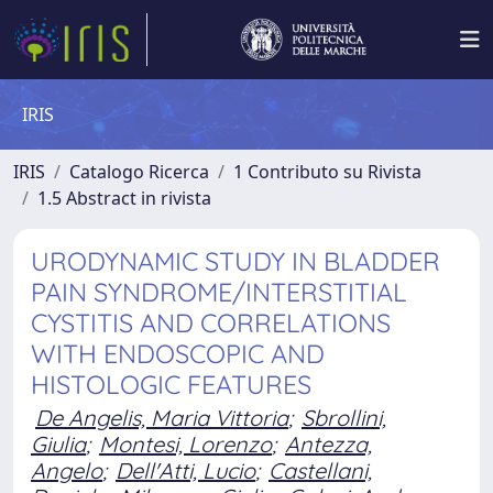
IRIS
IRIS
Catalogo Ricerca
1 Contributo su Rivista
1.5 Abstract in rivista
URODYNAMIC STUDY IN BLADDER
PAIN SYNDROME/INTERSTITIAL
CYSTITIS AND CORRELATIONS
WITH ENDOSCOPIC AND
HISTOLOGIC FEATURES
De Angelis, Maria Vittoria
;
Sbrollini,
Giulia
;
Montesi, Lorenzo
;
Antezza,
Angelo
;
Dell'Atti, Lucio
;
Castellani,