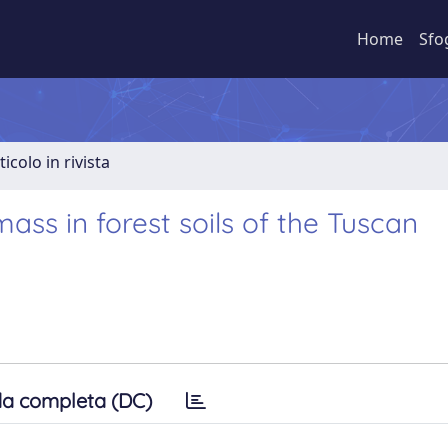
Home
Sfo
ticolo in rivista
mass in forest soils of the Tuscan
a completa (DC)