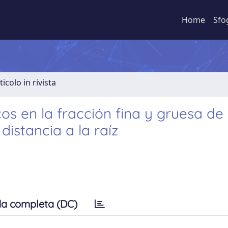
Home
Sfo
ticolo in rivista
s en la fracción fina y gruesa de
distancia a la raíz
a completa (DC)