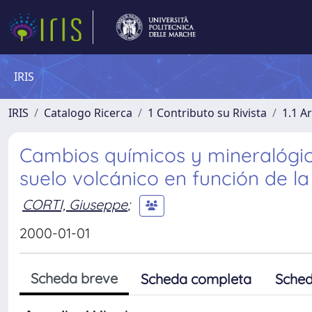
IRIS
IRIS
Catalogo Ricerca
1 Contributo su Rivista
1.1 Ar
Cambios químicos y mineralógico
suelo volcánico en función de la 
CORTI, Giuseppe
;
2000-01-01
Scheda breve
Scheda completa
Sched