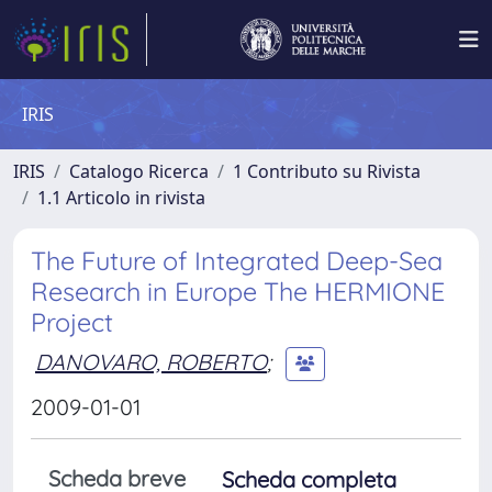
IRIS
IRIS
Catalogo Ricerca
1 Contributo su Rivista
1.1 Articolo in rivista
The Future of Integrated Deep-Sea
Research in Europe The HERMIONE
Project
DANOVARO, ROBERTO
;
2009-01-01
Scheda breve
Scheda completa