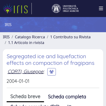
IRIS
IRIS
Catalogo Ricerca
1 Contributo su Rivista
1.1 Articolo in rivista
Segregated ice and liquefaction
effects on compaction of fragipans
CORTI, Giuseppe
;
2004-01-01
Scheda breve
Scheda completa