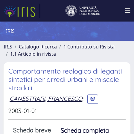
IRIS
IRIS
Catalogo Ricerca
1 Contributo su Rivista
1.1 Articolo in rivista
Comportamento reologico di leganti
sintetici per arredi urbani e miscele
stradali
CANESTRARI, FRANCESCO
;
2003-01-01
Scheda breve
Scheda completa