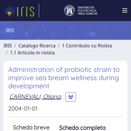
IRIS
IRIS
Catalogo Ricerca
1 Contributo su Rivista
1.1 Articolo in rivista
Administration of probiotic strain to
improve sea bream wellness during
development
CARNEVALI, Oliana
;
2004-01-01
Scheda breve
Scheda completa