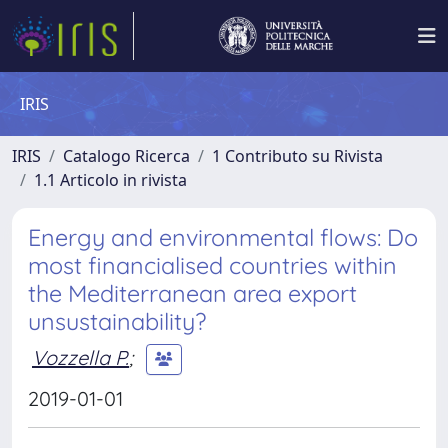
IRIS
IRIS
Catalogo Ricerca
1 Contributo su Rivista
1.1 Articolo in rivista
Energy and environmental flows: Do
most financialised countries within
the Mediterranean area export
unsustainability?
Vozzella P.
;
2019-01-01