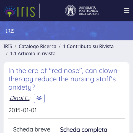
IRIS
IRIS
Catalogo Ricerca
1 Contributo su Rivista
1.1 Articolo in rivista
In the era of "red nose", can clown-
therapy reduce the nursing staff's
anxiety?
Bindi E.
;
2015-01-01
Scheda breve
Scheda completa