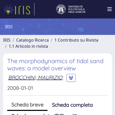
IRIS
IRIS
Catalogo Ricerca
1 Contributo su Rivista
1.1 Articolo in rivista
The morphodynamics of tidal sand
waves: a model overview
BROCCHINI, MAURIZIO
;
2008-01-01
Scheda breve
Scheda completa