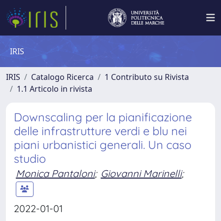
IRIS
IRIS
Catalogo Ricerca
1 Contributo su Rivista
1.1 Articolo in rivista
Downscaling per la pianificazione
delle infrastrutture verdi e blu nei
piani urbanistici generali. Un caso
studio
Monica Pantaloni
;
Giovanni Marinelli
;
2022-01-01