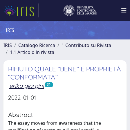
IRIS
IRIS
Catalogo Ricerca
1 Contributo su Rivista
1.1 Articolo in rivista
RIFIUTO QUALE “BENE” E PROPRIETÀ
“CONFORMATA”
erika giorgini
2022-01-01
Abstract
The essay moves from awareness that the
qualification of waste as a “Legal asset” is