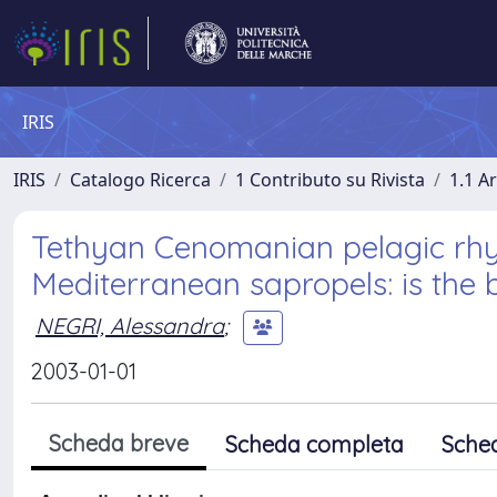
IRIS
IRIS
Catalogo Ricerca
1 Contributo su Rivista
1.1 Ar
Tethyan Cenomanian pelagic rhy
Mediterranean sapropels: is the 
NEGRI, Alessandra
;
2003-01-01
Scheda breve
Scheda completa
Sche