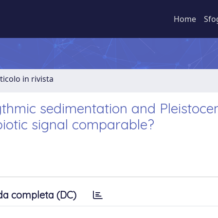
Home
Sfo
ticolo in rivista
thmic sedimentation and Pleistoce
biotic signal comparable?
da completa (DC)