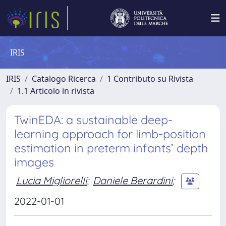
IRIS
IRIS
Catalogo Ricerca
1 Contributo su Rivista
1.1 Articolo in rivista
TwinEDA: a sustainable deep-
learning approach for limb-position
estimation in preterm infants’ depth
images
Lucia Migliorelli
;
Daniele Berardini
;
2022-01-01