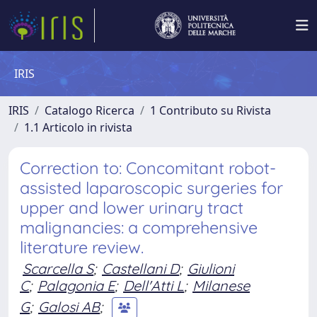
IRIS
IRIS
Catalogo Ricerca
1 Contributo su Rivista
1.1 Articolo in rivista
Correction to: Concomitant robot-
assisted laparoscopic surgeries for
upper and lower urinary tract
malignancies: a comprehensive
literature review.
Scarcella S
;
Castellani D
;
Giulioni
C
;
Palagonia E
;
Dell'Atti L
;
Milanese
G
;
Galosi AB
;