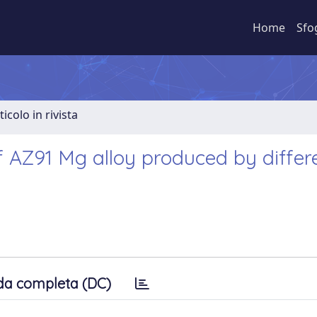
Home
Sfo
ticolo in rivista
f AZ91 Mg alloy produced by differ
da completa (DC)