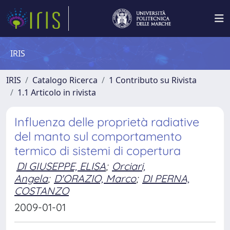
IRIS
IRIS
Catalogo Ricerca
1 Contributo su Rivista
1.1 Articolo in rivista
Influenza delle proprietà radiative
del manto sul comportamento
termico di sistemi di copertura
DI GIUSEPPE, ELISA
;
Orciari,
Angela
;
D'ORAZIO, Marco
;
DI PERNA,
COSTANZO
2009-01-01