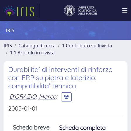
IRIS
IRIS
Catalogo Ricerca
1 Contributo su Rivista
1.1 Articolo in rivista
Durabilita’ di interventi di rinforzo
con FRP su pietra e laterizio:
compatibilita’ termica,
D'ORAZIO, Marco
;
2005-01-01
Scheda breve
Scheda completa