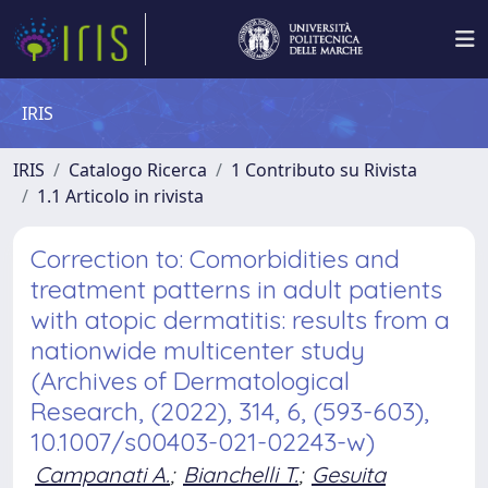
IRIS
IRIS
Catalogo Ricerca
1 Contributo su Rivista
1.1 Articolo in rivista
Correction to: Comorbidities and
treatment patterns in adult patients
with atopic dermatitis: results from a
nationwide multicenter study
(Archives of Dermatological
Research, (2022), 314, 6, (593-603),
10.1007/s00403-021-02243-w)
Campanati A.
;
Bianchelli T.
;
Gesuita