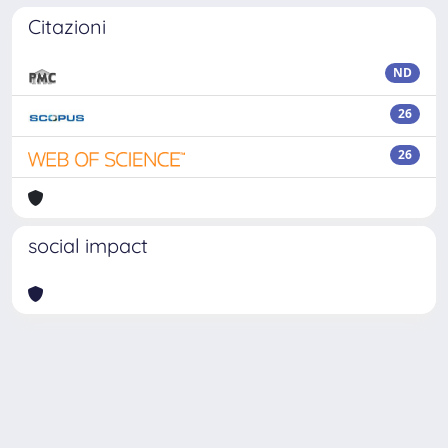
Citazioni
ND
26
26
social impact
Powered by
IRIS
-
about IRIS
-
Utilizzo dei cookie
-
Privacy
Copyright © 2026