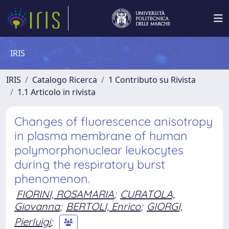
IRIS
IRIS
Catalogo Ricerca
1 Contributo su Rivista
1.1 Articolo in rivista
Changes of fluorescence anisotropy
in plasma membrane of human
polymorphonuclear leukocytes
during the respiratory burst
phenomenon.
FIORINI, ROSAMARIA
;
CURATOLA,
Giovanna
;
BERTOLI, Enrico
;
GIORGI,
Pierluigi
;