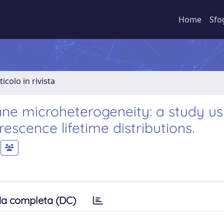
Home
Sfo
ticolo in rivista
ne microheterogeneity: a study us
rescence lifetime distributions.
a completa (DC)