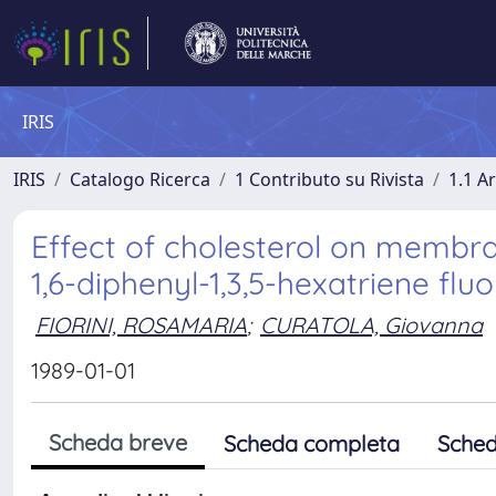
IRIS
IRIS
Catalogo Ricerca
1 Contributo su Rivista
1.1 Ar
Effect of cholesterol on membra
1,6-diphenyl-1,3,5-hexatriene fluo
FIORINI, ROSAMARIA
;
CURATOLA, Giovanna
1989-01-01
Scheda breve
Scheda completa
Sched