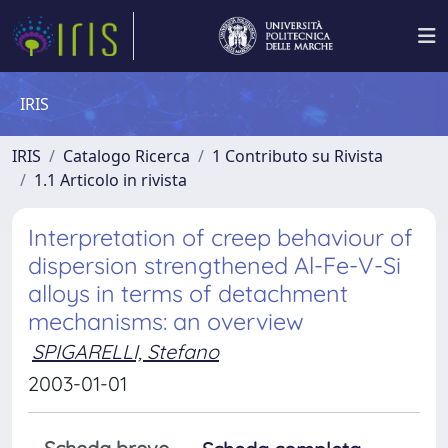
IRIS
IRIS
Catalogo Ricerca
1 Contributo su Rivista
1.1 Articolo in rivista
Interpretation of creep behaviour of
dispersion strengthened Al-Fe-V-Si
alloys in terms of detachment
mechanisms: an overview
SPIGARELLI, Stefano
2003-01-01