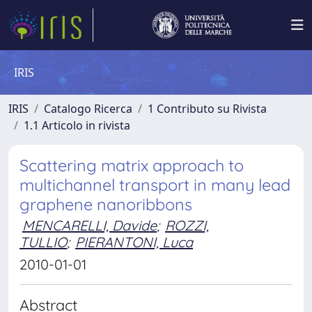
IRIS
IRIS
Catalogo Ricerca
1 Contributo su Rivista
1.1 Articolo in rivista
Scattering matrix approach to
multichannel transport in many lead
graphene nanoribbons
MENCARELLI, Davide
;
ROZZI,
TULLIO
;
PIERANTONI, Luca
2010-01-01
Abstract