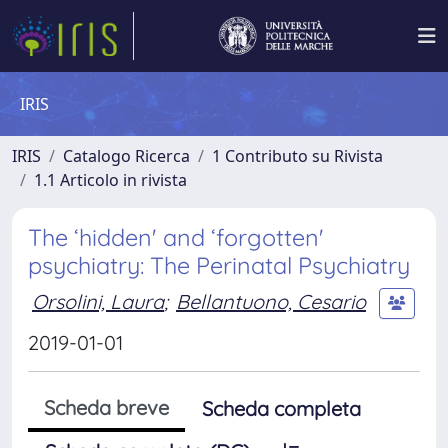
IRIS
IRIS
Catalogo Ricerca
1 Contributo su Rivista
1.1 Articolo in rivista
The ‘hidden' and ‘forgotten'
psychiatry: The Perinatal Psychiatry
Orsolini, Laura
;
Bellantuono, Cesario
2019-01-01
Scheda breve
Scheda completa