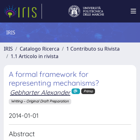
IRIS
IRIS
Catalogo Ricerca
1 Contributo su Rivista
1.1 Articolo in rivista
A formal framework for
representing mechanisms?
Gebharter Alexander
Primo
Writing – Original Draft Preparation
2014-01-01
Abstract