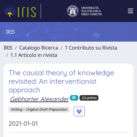
IRIS
IRIS
Catalogo Ricerca
1 Contributo su Rivista
1.1 Articolo in rivista
The causal theory of knowledge
revisited: An interventionist
approach
Gebharter Alexander
Co-primo
Writing – Original Draft Preparation
2021-01-01