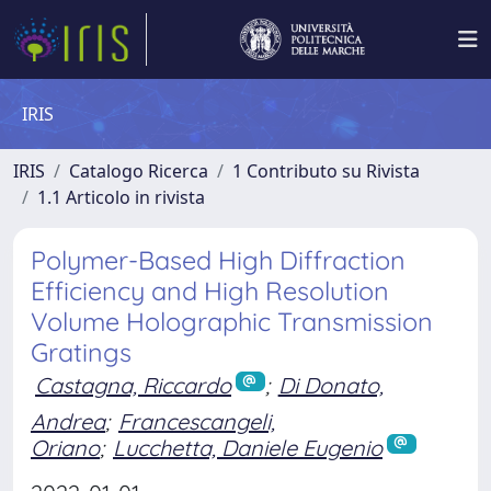
IRIS
IRIS
Catalogo Ricerca
1 Contributo su Rivista
1.1 Articolo in rivista
Polymer-Based High Diffraction
Efficiency and High Resolution
Volume Holographic Transmission
Gratings
Castagna, Riccardo
;
Di Donato,
Andrea
;
Francescangeli,
Oriano
;
Lucchetta, Daniele Eugenio