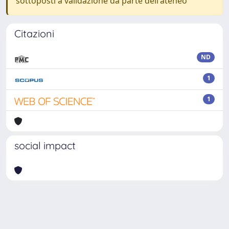
sottoposti a validazione da parte dell'ateneo
Citazioni
ND
1
1
social impact
Powered by
IRIS
-
about IRIS
-