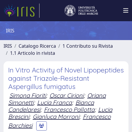
IRIS
IRIS
Catalogo Ricerca
1 Contributo su Rivista
1.1 Articolo in rivista
In Vitro Activity of Novel Lipopeptides
against Triazole-Resistant
Aspergillus fumigatus
Simona Fioriti
;
Oscar Cirioni
;
Oriana
Simonetti
;
Lucia Franca
;
Bianca
Candelaresi
;
Francesco Pallotta
;
Lucia
Brescini
;
Gianluca Morroni
;
Francesco
Barchiesi