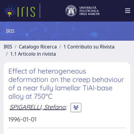
IRIS
IRIS
Catalogo Ricerca
1 Contributo su Rivista
1.1 Articolo in rivista
Effect of heterogeneous
deformation on the creep behaviour
of a near fully lamellar TiAl-base
alloy at 750°C
SPIGARELLI, Stefano
;
1996-01-01