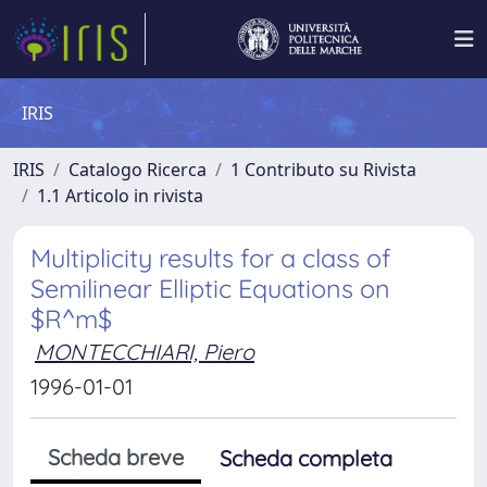
IRIS
IRIS
Catalogo Ricerca
1 Contributo su Rivista
1.1 Articolo in rivista
Multiplicity results for a class of
Semilinear Elliptic Equations on
$R^m$
MONTECCHIARI, Piero
1996-01-01
Scheda breve
Scheda completa