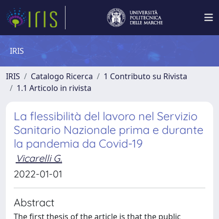
IRIS
IRIS
Catalogo Ricerca
1 Contributo su Rivista
1.1 Articolo in rivista
La flessibilità del lavoro nel Servizio
Sanitario Nazionale prima e durante
la pandemia da Covid-19
Vicarelli G.
2022-01-01
Abstract
The first thesis of the article is that the public