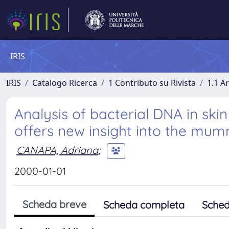
IRIS
IRIS
Catalogo Ricerca
1 Contributo su Rivista
1.1 Ar
Analysis of bacterial DNA in sk
offers new insight into the mumm
CANAPA, Adriana
;
2000-01-01
Scheda breve
Scheda completa
Sched