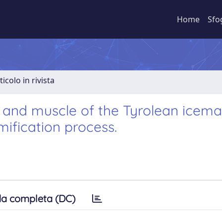
Home
Sfo
ticolo in rivista
in and muscle of the Tyrolean icem
ification process.
a completa (DC)